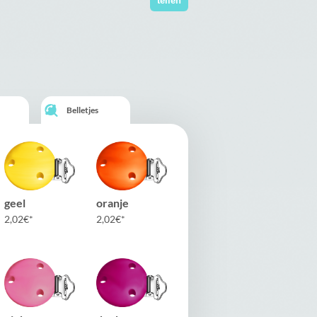
teilen
Belletjes
geel
oranje
2,02
€
2,02
€