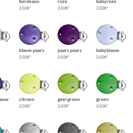
bordeaux
roze
babyroze
2,02
€
2,02
€
2,02
€
blauw paars
paars paars
babyblauw
2,02
€
2,02
€
2,02
€
lauw
citroen
geel groen
groen
2,02
€
2,02
€
2,02
€