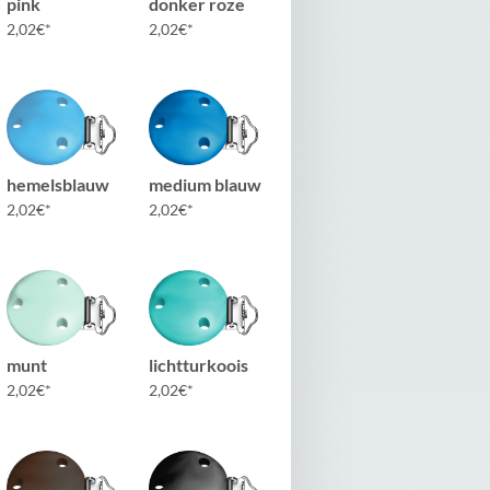
pink
donker roze
2,02
€
2,02
€
hemelsblauw
medium blauw
2,02
€
2,02
€
munt
lichtturkoois
2,02
€
2,02
€