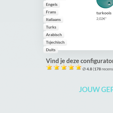
Engels
Frans
turkoois
2,02
€
Italiaans
Turks
Arabisch
Tsjechisch
Duits
Vind je deze configurato
Ø
4.8
(
178
recens
JOUW GE