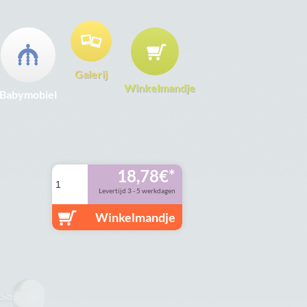
Galerij
Winkelmandje
Babymobiel
18,78
€
Levertijd 3 - 5 werkdagen
Winkelmandje