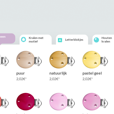
peen
Kralen met
Houten
Letterblokjes
motief
kralen
puur
natuurlijk
pastel geel
2,02
€
2,02
€
2,02
€