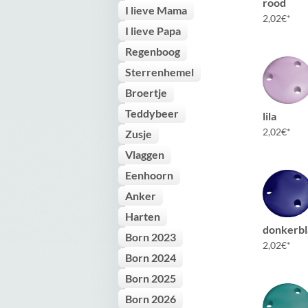
rood
I lieve Mama
2,02
€
I lieve Papa
Regenboog
Sterrenhemel
Broertje
Teddybeer
lila
2,02
€
Zusje
Vlaggen
Eenhoorn
Anker
Harten
donkerb
Born 2023
2,02
€
Born 2024
Born 2025
Born 2026