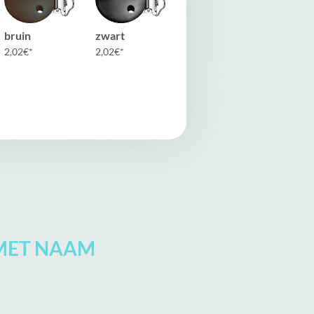
bruin
zwart
2,02
€
2,02
€
MET NAAM