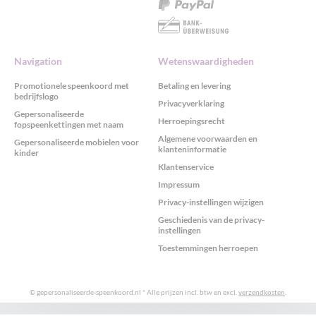
Navigation
Wetenswaardigheden
Promotionele speenkoord met
Betaling en levering
bedrijfslogo
Privacyverklaring
Gepersonaliseerde
Herroepingsrecht
fopspeenkettingen met naam
Algemene voorwaarden en
Gepersonaliseerde mobielen voor
klanteninformatie
kinder
Klantenservice
Impressum
Privacy-instellingen wijzigen
Geschiedenis van de privacy-
instellingen
Toestemmingen herroepen
© gepersonaliseerde-speenkoord.nl
* Alle prijzen incl. btw en excl.
verzendkosten
.
GDPR cookieconsent met Real Cookie Banner