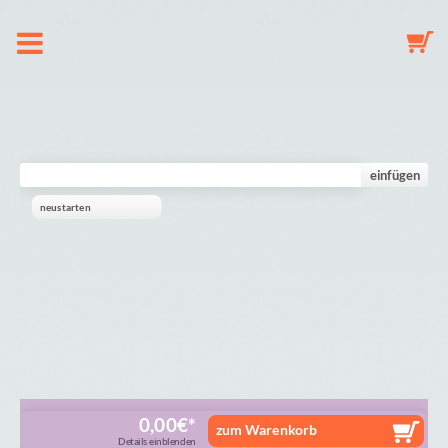
Over ons
Speenkoord
einfügen
neustarten
Sleutelhanger
Babymobiel
Galerij
Winkelmandje
0,00
€
zum Warenkorb
Details einblenden