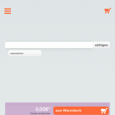
Over ons
Speenkoord
einfügen
neustarten
Sleutelhanger
Babymobiel
Galerij
Winkelmandje
0,00
€
zum Warenkorb
Details einblenden