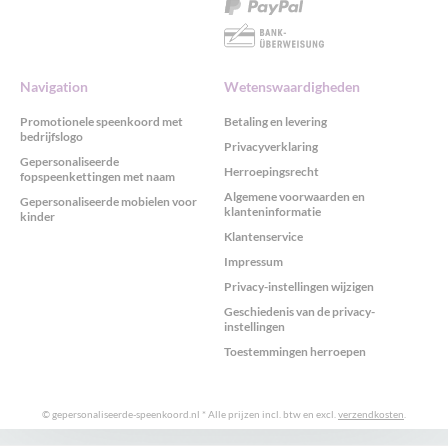
Navigation
Wetenswaardigheden
Promotionele speenkoord met
Betaling en levering
bedrijfslogo
Privacyverklaring
Gepersonaliseerde
Herroepingsrecht
fopspeenkettingen met naam
Algemene voorwaarden en
Gepersonaliseerde mobielen voor
klanteninformatie
kinder
Klantenservice
Impressum
Privacy-instellingen wijzigen
Geschiedenis van de privacy-
instellingen
Toestemmingen herroepen
© gepersonaliseerde-speenkoord.nl
* Alle prijzen incl. btw en excl.
verzendkosten
.
GDPR cookieconsent met Real Cookie Banner