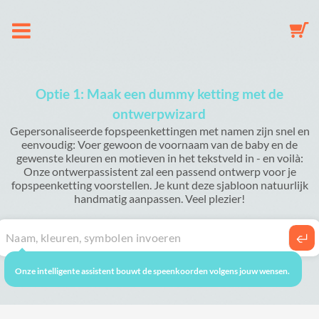
Over ons
Optie 1: Maak een dummy ketting met de
ontwerpwizard
Speenkoord
Gepersonaliseerde fopspeenkettingen met namen zijn snel en
eenvoudig: Voer gewoon de voornaam van de baby en de
gewenste kleuren en motieven in het tekstveld in - en voilà:
Sleutelhanger
Onze ontwerpassistent zal een passend ontwerp voor je
fopspeenketting voorstellen. Je kunt deze sjabloon natuurlijk
handmatig aanpassen. Veel plezier!
Babymobiel
Galerij
Onze intelligente assistent bouwt de speenkoorden volgens jouw wensen.
Winkelmandje