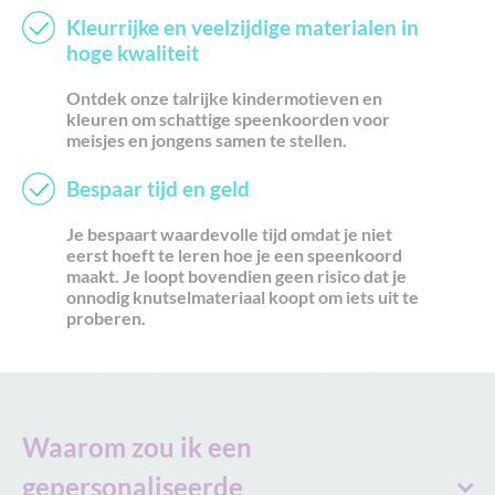
kwalitatief hoogwaardige fopspeenketting met naam
te
Kleurrijke en veelzijdige materialen in
maken.
hoge kwaliteit
Het moge duidelijk zijn: onze digitale configurator voor
fopspeenkettingen met naam is een handige, doordachte
Ontdek onze talrijke kindermotieven en
online-tool. Wij wensen je veel plezier bij het realiseren van
kleuren om schattige speenkoorden voor
meisjes en jongens samen te stellen.
je speenkoord-ideeën en verheugen ons op alle creatieve
speenkoord-ontwerpen!
Bespaar tijd en geld
Met hartelijke groet uit Berlijn
Jouw team van gepersonaliseerde-speenkoord.nl
Je bespaart waardevolle tijd omdat je niet
eerst hoeft te leren hoe je een speenkoord
maakt. Je loopt bovendien geen risico dat je
onnodig knutselmateriaal koopt om iets uit te
proberen.
Waarom zou ik een
gepersonaliseerde