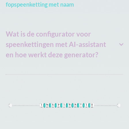
fopspeenketting met naam
Wat is de configurator voor
speenkettingen met AI-assistant
en hoe werkt deze generator?
Klik voor klik met veel plezier een
fantastisch speenkoord
met naam ontwerpen
: Met onze generator creëer je in een
handomdraai je eigen speenkoord met naam. Onze
online-
configurator voor speenkoorden
is kinderlijk eenvoudig in
het gebruik. Voeg steeds met één klik je favoriete
knutselmateriaal kraal voor kraal toe aan de grafisch
weergegeven speenkoord: van houten clips, houten kralen
en schattige motiefkralen tot letterkralen.
De speelse bediening van de
speenkoord-configurator
levert veel plezier op. Bij de realisatie van de door jou
gewenste speenkoord kun je je creativiteit de vrije loop