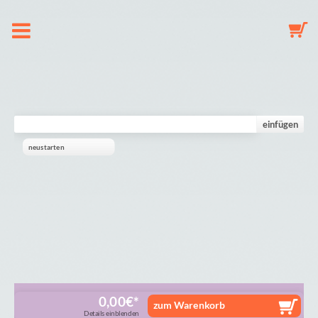
Over ons
Speenkoord
einfügen
neustarten
Sleutelhanger
Babymobiel
Galerij
Winkelmandje
0,00
€
zum Warenkorb
Details einblenden