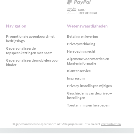
Navigation
Wetenswaardigheden
Promotionele speenkoord met
Betaling en levering
bedrijfslogo
Privacyverklaring
Gepersonaliseerde
Herroepingsrecht
fopspeenkettingen met naam
Algemene voorwaarden en
Gepersonaliseerde mobielen voor
klanteninformatie
kinder
Klantenservice
Impressum
Privacy-instellingen wijzigen
Geschiedenis van de privacy-
instellingen
Toestemmingen herroepen
© gepersonaliseerde-speenkoord.nl
* Alle prijzen incl. btw en excl.
verzendkosten
.
GDPR cookieconsent met Real Cookie Banner