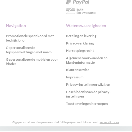
Navigation
Wetenswaardigheden
Promotionele speenkoord met
Betaling en levering
bedrijfslogo
Privacyverklaring
Gepersonaliseerde
Herroepingsrecht
fopspeenkettingen met naam
Algemene voorwaarden en
Gepersonaliseerde mobielen voor
klanteninformatie
kinder
Klantenservice
Impressum
Privacy-instellingen wijzigen
Geschiedenis van de privacy-
instellingen
Toestemmingen herroepen
© gepersonaliseerde-speenkoord.nl
* Alle prijzen incl. btw en excl.
verzendkosten
.
GDPR cookieconsent met Real Cookie Banner