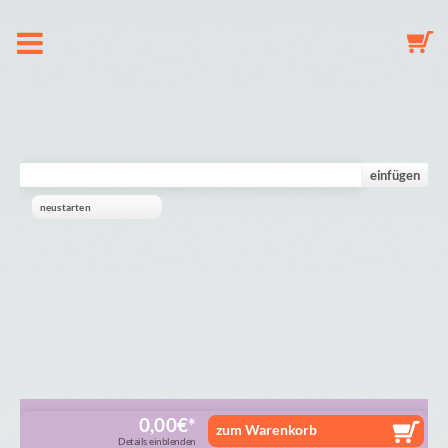
Over ons
Speenkoord
einfügen
neustarten
Sleutelhanger
Babymobiel
Galerij
Winkelmandje
0,00
€
zum Warenkorb
Details einblenden