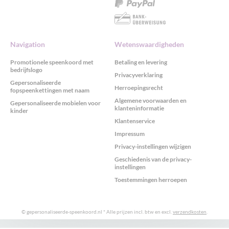
Navigation
Wetenswaardigheden
Promotionele speenkoord met
Betaling en levering
bedrijfslogo
Privacyverklaring
Gepersonaliseerde
Herroepingsrecht
fopspeenkettingen met naam
Algemene voorwaarden en
Gepersonaliseerde mobielen voor
klanteninformatie
kinder
Klantenservice
Impressum
Privacy-instellingen wijzigen
Geschiedenis van de privacy-
instellingen
Toestemmingen herroepen
© gepersonaliseerde-speenkoord.nl
* Alle prijzen incl. btw en excl.
verzendkosten
.
GDPR cookieconsent met Real Cookie Banner