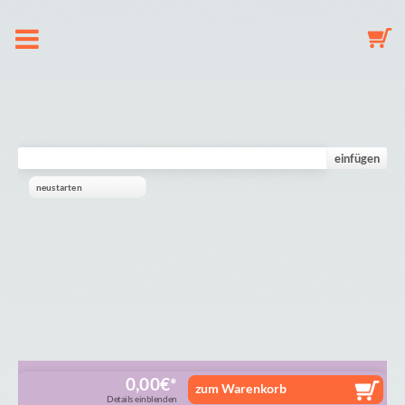
Over ons
Speenkoord
einfügen
neustarten
Sleutelhanger
Babymobiel
Galerij
Winkelmandje
0,00
€
zum Warenkorb
Details einblenden